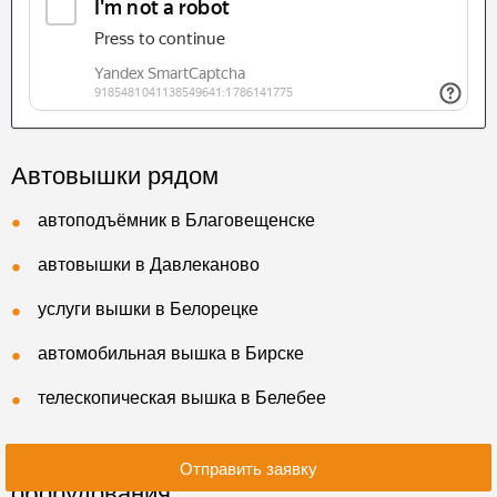
Автовышки рядом
автоподъёмник в Благовещенске
автовышки в Давлеканово
услуги вышки в Белорецке
автомобильная вышка в Бирске
телескопическая вышка в Белебее
Заявки на аренду спецтехники и
Отправить заявку
оборудования