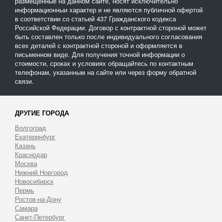
размещенные на данном сайте, носят исключительно
информационныи характер и не являются публичной офертой
в соответствии со статьей 437 Гражданского кодекса
Российской Федерации. Договор с контрактной стороной может
быть составлен только после индивидуального согласования
всех деталей с контрактной стороной и оформляется в
письменном виде. Для получения точной информации о
стоимости, сроках и условиях обращайтесь по контактным
телефонам, указанным на сайте или через форму обратной
связи.
ДРУГИЕ ГОРОДА
Волгоград
Екатеринбург
Казань
Краснодар
Москва
Нижний Новгород
Новосибирск
Пермь
Ростов-на-Дону
Самара
Санкт-Петербург