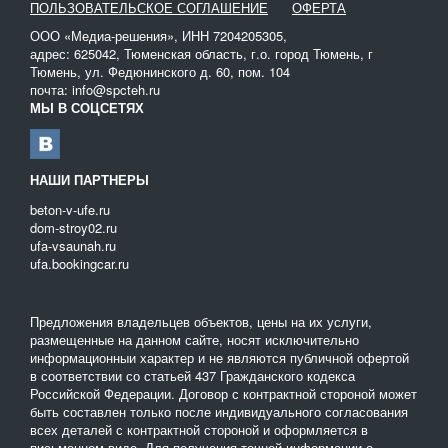
ПОЛЬЗОВАТЕЛЬСКОЕ СОГЛАШЕНИЕ
ОФЕРТА
ООО «Медиа-решения», ИНН 7204205305,
адрес: 625042, Тюменская область, г.о. город Тюмень, г
Тюмень, ул. Федюнинского д. 60, пом. 104
почта: info@spcteh.ru
МЫ В СОЦСЕТЯХ
НАШИ ПАРТНЕРЫ
beton-v-ufe.ru
dom-stroy02.ru
ufa-vsaunah.ru
ufa.bookingcar.ru
Предложения владельцев объектов, цены на их услуги,
размещенные на данном сайте, носят исключительно
информационныи характер и не являются публичной офертой
в соответствии со статьей 437 Гражданского кодекса
Российской Федерации. Договор с контрактной стороной может
быть составлен только после индивидуального согласования
всех деталей с контрактной стороной и оформляется в
письменном виде. Для получения точной информации о