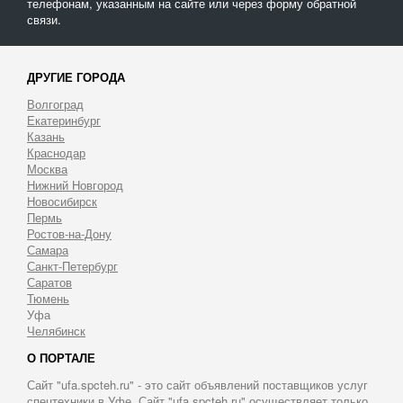
телефонам, указанным на сайте или через форму обратной
связи.
ДРУГИЕ ГОРОДА
Волгоград
Екатеринбург
Казань
Краснодар
Москва
Нижний Новгород
Новосибирск
Пермь
Ростов-на-Дону
Самара
Санкт-Петербург
Саратов
Тюмень
Уфа
Челябинск
О ПОРТАЛЕ
Сайт "ufa.spcteh.ru" - это сайт объявлений поставщиков услуг
спецтехники в Уфе. Сайт "ufa.spcteh.ru" осуществляет только