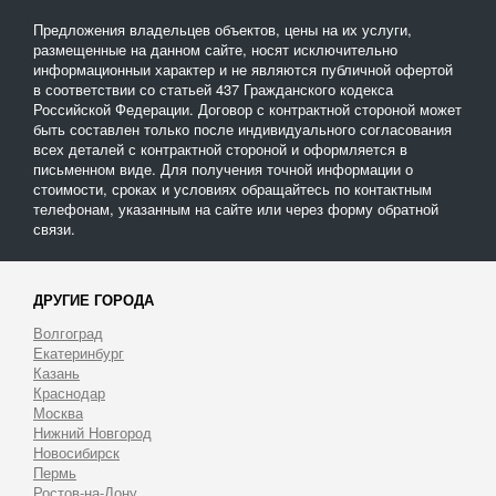
Предложения владельцев объектов, цены на их услуги,
размещенные на данном сайте, носят исключительно
информационныи характер и не являются публичной офертой
в соответствии со статьей 437 Гражданского кодекса
Российской Федерации. Договор с контрактной стороной может
быть составлен только после индивидуального согласования
всех деталей с контрактной стороной и оформляется в
письменном виде. Для получения точной информации о
стоимости, сроках и условиях обращайтесь по контактным
телефонам, указанным на сайте или через форму обратной
связи.
ДРУГИЕ ГОРОДА
Волгоград
Екатеринбург
Казань
Краснодар
Москва
Нижний Новгород
Новосибирск
Пермь
Ростов-на-Дону