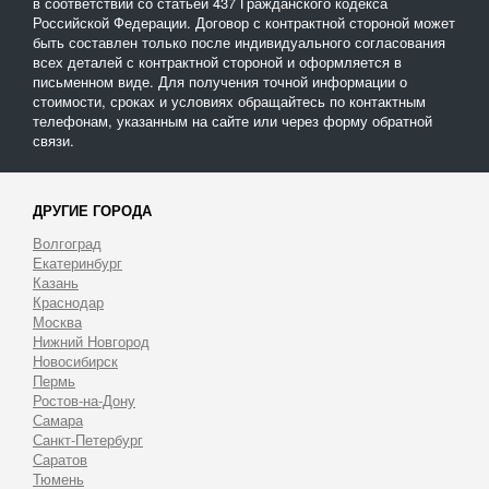
в соответствии со статьей 437 Гражданского кодекса
Российской Федерации. Договор с контрактной стороной может
быть составлен только после индивидуального согласования
всех деталей с контрактной стороной и оформляется в
письменном виде. Для получения точной информации о
стоимости, сроках и условиях обращайтесь по контактным
телефонам, указанным на сайте или через форму обратной
связи.
ДРУГИЕ ГОРОДА
Волгоград
Екатеринбург
Казань
Краснодар
Москва
Нижний Новгород
Новосибирск
Пермь
Ростов-на-Дону
Самара
Санкт-Петербург
Саратов
Тюмень