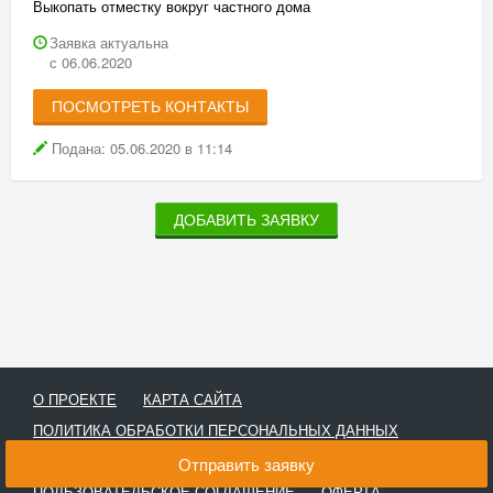
Выкопать отместку вокруг частного дома
Заявка актуальна
с 06.06.2020
ПОСМОТРЕТЬ КОНТАКТЫ
Подана: 05.06.2020 в 11:14
ДОБАВИТЬ ЗАЯВКУ
О ПРОЕКТЕ
КАРТА САЙТА
ПОЛИТИКА ОБРАБОТКИ ПЕРСОНАЛЬНЫХ ДАННЫХ
ПОЛИТИКА ИСПОЛЬЗОВАНИЯ ФАЙЛОВ COOKIES
Отправить заявку
ПОЛЬЗОВАТЕЛЬСКОЕ СОГЛАШЕНИЕ
ОФЕРТА