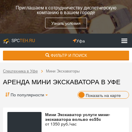
Приглашаем к сотрудничеству диспетчерскую
компанию в вашем городе
Узнать условия
SPC
TEH.RU
Уфа
ФИЛЬТР И ПОИСК
Спецтехника в Уфе
Мини Экскаваторы
АРЕНДА МИНИ ЭКСКАВАТОРА В УФЕ
По популярности
Показать на карте
Мини Экскаватор услуги мини-
экскаватора вольво ес55с
от
1350
руб./час