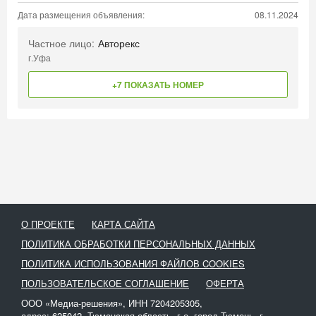
Дата размещения объявления:
08.11.2024
Частное лицо:
Авторекс
г.Уфа
+7 ПОКАЗАТЬ НОМЕР
О ПРОЕКТЕ
КАРТА САЙТА
ПОЛИТИКА ОБРАБОТКИ ПЕРСОНАЛЬНЫХ ДАННЫХ
ПОЛИТИКА ИСПОЛЬЗОВАНИЯ ФАЙЛОВ COOKIES
ПОЛЬЗОВАТЕЛЬСКОЕ СОГЛАШЕНИЕ
ОФЕРТА
ООО «Медиа-решения», ИНН 7204205305,
адрес: 625042, Тюменская область, г.о. город Тюмень, г