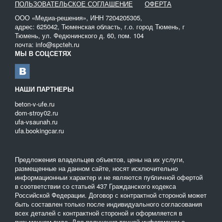
ПОЛЬЗОВАТЕЛЬСКОЕ СОГЛАШЕНИЕ
ОФЕРТА
ООО «Медиа-решения», ИНН 7204205305,
адрес: 625042, Тюменская область, г.о. город Тюмень, г
Тюмень, ул. Федюнинского д. 60, пом. 104
почта: info@spcteh.ru
МЫ В СОЦСЕТЯХ
НАШИ ПАРТНЕРЫ
beton-v-ufe.ru
dom-stroy02.ru
ufa-vsaunah.ru
ufa.bookingcar.ru
Предложения владельцев объектов, цены на их услуги,
размещенные на данном сайте, носят исключительно
информационныи характер и не являются публичной офертой
в соответствии со статьей 437 Гражданского кодекса
Российской Федерации. Договор с контрактной стороной может
быть составлен только после индивидуального согласования
всех деталей с контрактной стороной и оформляется в
письменном виде. Для получения точной информации о