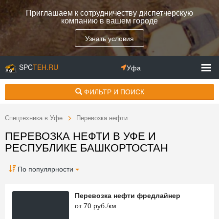
Приглашаем к сотрудничеству диспетчерскую
компанию в вашем городе
Узнать условия
SPC
TEH.RU
Уфа
ФИЛЬТР И ПОИСК
Спецтехника в Уфе
Перевозка нефти
ПЕРЕВОЗКА НЕФТИ В УФЕ И
РЕСПУБЛИКЕ БАШКОРТОСТАН
По популярности
Перевозка нефти фредлайнер
от
70
руб./км