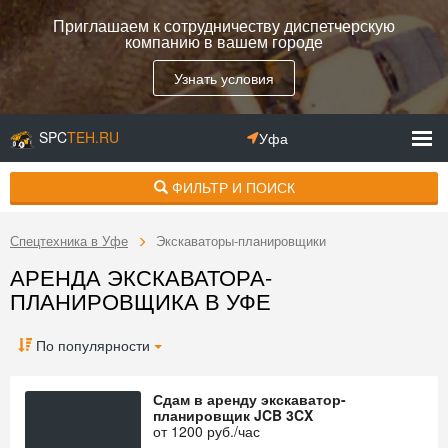
Приглашаем к сотрудничеству диспетчерскую
компанию в вашем городе
Узнать условия
SPC
TEH.RU
Уфа
ФИЛЬТР И ПОИСК
Спецтехника в Уфе
Экскаваторы-планировщики
АРЕНДА ЭКСКАВАТОРА-
ПЛАНИРОВЩИКА В УФЕ
По популярности
Сдам в аренду экскаватор-
планировщик JCB 3CX
от
1200
руб./час