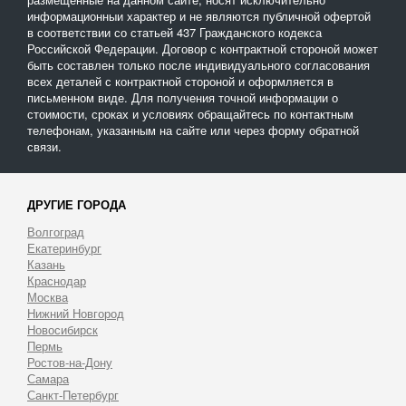
информационныи характер и не являются публичной офертой
в соответствии со статьей 437 Гражданского кодекса
Российской Федерации. Договор с контрактной стороной может
быть составлен только после индивидуального согласования
всех деталей с контрактной стороной и оформляется в
письменном виде. Для получения точной информации о
стоимости, сроках и условиях обращайтесь по контактным
телефонам, указанным на сайте или через форму обратной
связи.
ДРУГИЕ ГОРОДА
Волгоград
Екатеринбург
Казань
Краснодар
Москва
Нижний Новгород
Новосибирск
Пермь
Ростов-на-Дону
Самара
Санкт-Петербург