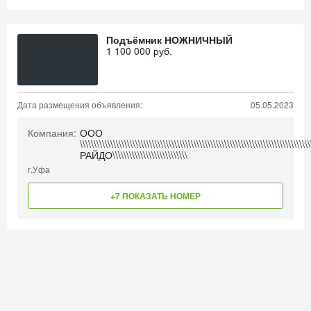
Подъёмник НОЖНИЧНЫЙ
1 100 000
руб.
Дата размещения объявления:
05.05.2023
Компания:
ООО
\\\\\\\\\\\\\\\\\\\\\\\\\\\\\\\\\\\\\\\\\\\\\\\\\\\\\\\\\\\\\\\\\\\\\\\\\\\\\\\\\\
РАЙДО\\\\\\\\\\\\\\\\\\\\\\\\\\\
г.Уфа
+7 ПОКАЗАТЬ НОМЕР